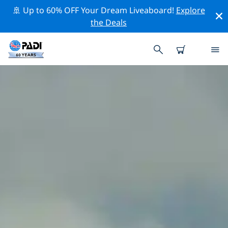
🚢 Up to 60% OFF Your Dream Liveaboard!
Explore
the Deals