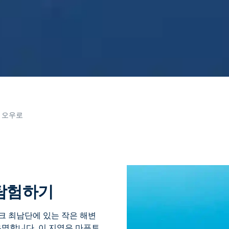
 오우로
 탐험하기
 모잠비크 최남단에 있는 작은 해변
유명합니다. 이 지역은 마푸토