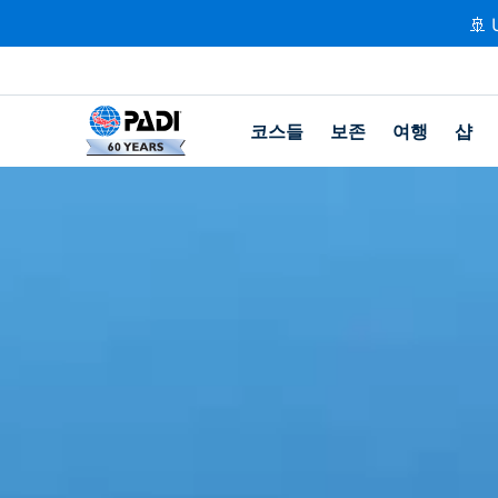
🚢 
코스들
보존
여행
샵