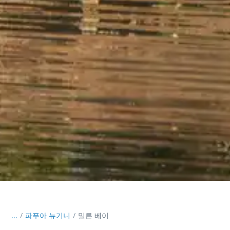
...
/
파푸아 뉴기니
밀른 베이