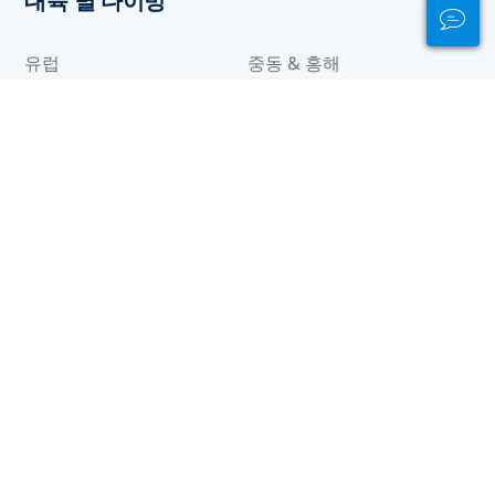
대륙 별 다이빙
유럽
중동 & 홍해
중앙 아메리카
아시아
인도양
태평양
아프리카
카리브해
남아메리카
북아메리카
전 세계 목적지
Bahamas
괌
남 수단
마 요트