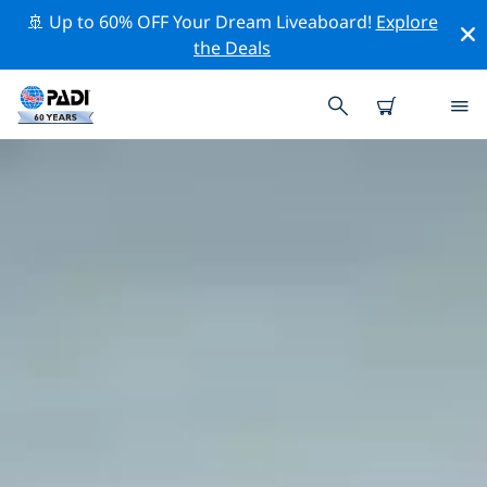
🚢 Up to 60% OFF Your Dream Liveaboard!
Explore
the Deals