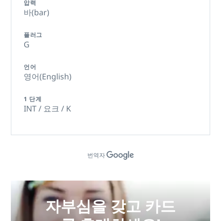
압력
바(bar)
플러그
G
언어
영어(English)
1 단계
INT / 요크 / K
번역자
자부심을 갖고 카드