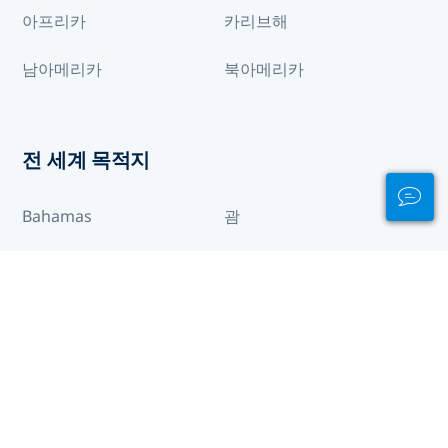
아프리카
카리브해
남아메리카
북아메리카
전 세계 목적지
Bahamas
괌
남 수단
마 요트
쿡 제도
동 티모르
북 마리아나 제도
뉴 칼레도니아
생 바르텔레미
가나