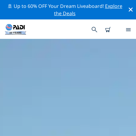
🚢 Up to 60% OFF Your Dream Liveaboard!
Explore
the Deals