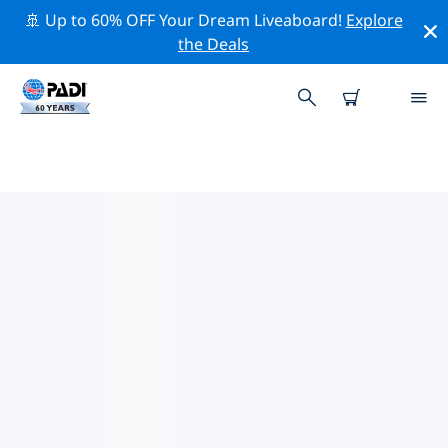
🚢 Up to 60% OFF Your Dream Liveaboard!
Explore
the Deals
세인트키츠 네비스주변 최고의 다이
브 사이트
현재 세인트키츠 네비스주변에 6 다이빙 사이트가 나열되
어 있으며 그 중 4 는 리프(Reef-암초) 다이빙입니다, 1 는 절
벽(Wall-월) 다이빙입니다 그리고 1 는 렉(Wreck-난파선) 다
이빙입니다.
위의 필터나 대화형 지도를 사용하여 세인트키츠 네비스 주
변의 다이브 사이트를 탐색하세요. 또한 각 다이빙 사이트의
세부 정보 페이지를 확인하고 해당 사이트를 알고 있다면 투
표하세요.