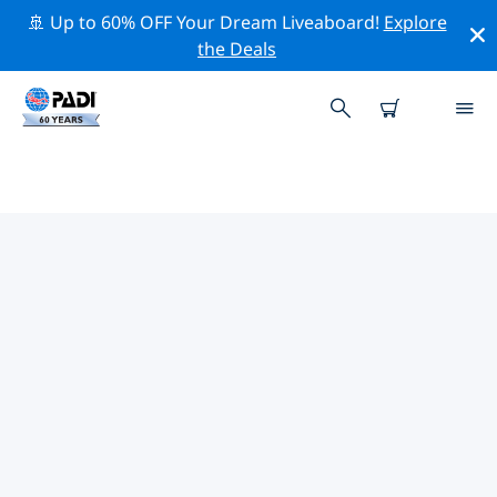
🚢 Up to 60% OFF Your Dream Liveaboard!
Explore
the Deals
산타 마르타주변 최고의 다이브 사이
트
현재 산타 마르타주변에 35 다이빙 사이트가 나열되어 있으
며 그 중 31 는 리프(Reef-암초) 다이빙입니다, 11 는 드리프
트(조류-Drift) 다이빙입니다 그리고 11 는 절벽(Wall-월) 다
이빙입니다.
위의 필터나 대화형 지도를 사용하여 산타 마르타 주변의 다
이브 사이트를 탐색하세요. 또한 각 다이빙 사이트의 세부
정보 페이지를 확인하고 해당 사이트를 알고 있다면 투표하
세요.