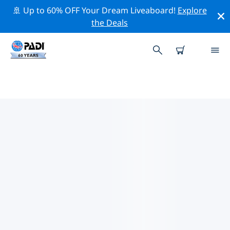
🚢 Up to 60% OFF Your Dream Liveaboard!
Explore
the Deals
카우아얀주변 최고의 다이브 사이트
현재 카우아얀주변에 3 다이빙 사이트가 나열되어 있으며
그 중 2 는 리프(Reef-암초) 다이빙입니다, 1 는 캐번
(Cavern-동굴) 다이빙입니다 그리고 1 는 절벽(Wall-월) 다
이빙입니다.
위의 필터나 대화형 지도를 사용하여 카우아얀 주변의 다이
브 사이트를 탐색하세요. 또한 각 다이빙 사이트의 세부 정
보 페이지를 확인하고 해당 사이트를 알고 있다면 투표하세
요.