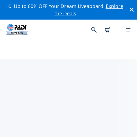
🚢 Up to 60% OFF Your Dream Liveaboard!
Explore
the Deals
골포 아란치주변 최고의 다이브 사이
트
현재 골포 아란치주변에 22 다이빙 사이트가 나열되어 있으
며 그 중 11 는 절벽(Wall-월) 다이빙입니다, 6 는 드리프트
(조류-Drift) 다이빙입니다 그리고 3 는 리프(Reef-암초) 다
이빙입니다.
위의 필터나 대화형 지도를 사용하여 골포 아란치 주변의 다
이브 사이트를 탐색하세요. 또한 각 다이빙 사이트의 세부
정보 페이지를 확인하고 해당 사이트를 알고 있다면 투표하
세요.