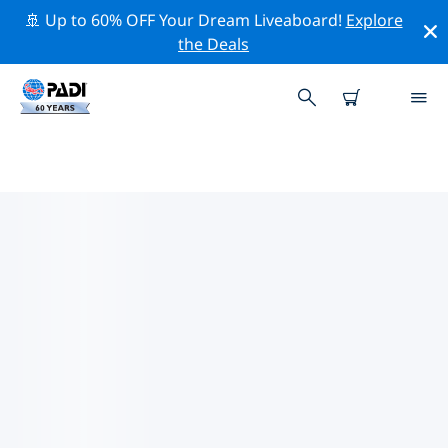
🚢 Up to 60% OFF Your Dream Liveaboard!
Explore
the Deals
바뉴웨당 & 페무테란주변 최고의 다
이브 사이트
현재 바뉴웨당 & 페무테란주변에 10 다이빙 사이트가 나열
되어 있으며 그 중 8 는 리프(Reef-암초) 다이빙입니다, 3 는
비치(Beach) 다이빙입니다 그리고 3 는 절벽(Wall-월) 다이
빙입니다.
위의 필터나 대화형 지도를 사용하여 바뉴웨당 & 페무테란
주변의 다이브 사이트를 탐색하세요. 또한 각 다이빙 사이트
의 세부 정보 페이지를 확인하고 해당 사이트를 알고 있다면
투표하세요.