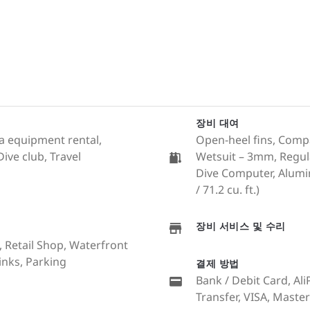
장비 대여
a equipment rental,
Open-heel fins, Compa
ive club, Travel
Wetsuit – 3mm, Regula
Dive Computer, Alumin
/ 71.2 cu. ft.)
장비 서비스 및 수리
, Retail Shop, Waterfront
inks, Parking
결제 방법
Bank / Debit Card, Al
Transfer, VISA, Maste