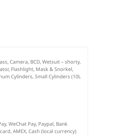
ss, Camera, BCD, Wetsuit – shorty,
tor, Flashlight, Mask & Snorkel,
um Cylinders, Small Cylinders (10L
iPay, WeChat Pay, Paypal, Bank
rcard, AMEX, Cash (local currency)