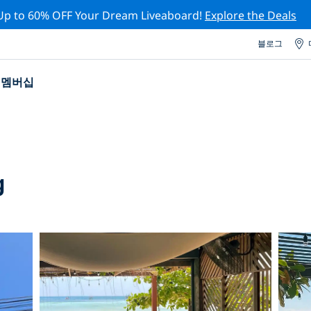
Up to 60% OFF Your Dream Liveaboard!
Explore the Deals
블로그
멤버십
g