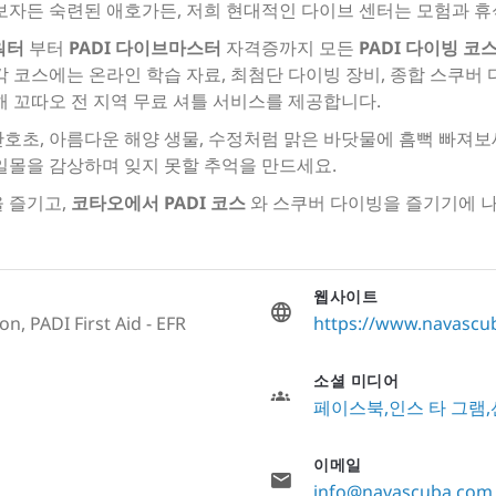
보자든 숙련된 애호가든, 저희 현대적인 다이브 센터는 모험과 휴
워터
부터
PADI 다이브마스터
자격증까지 모든
PADI 다이빙 코
 코스에는 온라인 학습 자료, 최첨단 다이빙 장비, 종합 스쿠버
해 꼬따오 전 지역 무료 셔틀 서비스를 제공합니다.
호초, 아름다운 해양 생물, 수정처럼 맑은 바닷물에 흠뻑 빠져보
일몰을 감상하며 잊지 못할 추억을 만드세요.
 즐기고,
코타오에서
PADI 코스
와 스쿠버 다이빙을 즐기기에 나
웹사이트
n, PADI First Aid - EFR
https://www.navascu
소셜 미디어
페이스북
인스 타 그램
이메일
info@navascuba.com