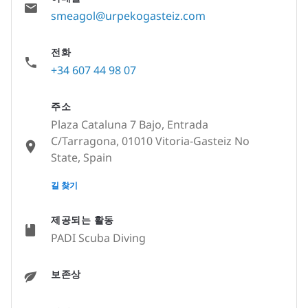
smeagol@urpekogasteiz.com
전화
+34 607 44 98 07
주소
Plaza Cataluna 7 Bajo, Entrada
C/Tarragona, 01010 Vitoria-Gasteiz No
State, Spain
None
길 찾기
제공되는 활동
PADI Scuba Diving
보존상