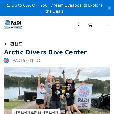
🚢 Up to 60% OFF Your Dream Liveaboard!
Explore
the Deals
핀랜드
Arctic Divers Dive Center
PADI 5스타 IDC
사진 보이기 모든 15 사진 보이기