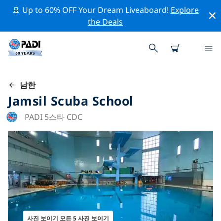
🚢 Up to 60% OFF Your Dream Liveaboard!
Explore
the Deals
남한
Jamsil Scuba School
PADI 5스타 CDC
사진 보이기 모든 5 사진 보이기