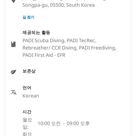
Songpa-gu, 05500, South Korea
None
길 찾기
제공되는 활동
PADI Scuba Diving, PADI TecRec,
Rebreather/ CCR Diving, PADI Freediving,
PADI First Aid - EFR
보존상
언어
Korean
시간
월요
10:00 오전
-
09:00 오후
일:
화요