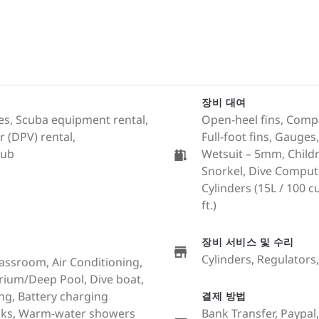
장비 대여
ales, Scuba equipment rental,
Open-heel fins, Compa
 (DPV) rental,
Full-foot fins, Gauges
lub
Wetsuit – 5mm, Childr
Snorkel, Dive Comput
Cylinders (15L / 100 cu.
ft.)
장비 서비스 및 수리
Cylinders, Regulator
lassroom, Air Conditioning,
arium/Deep Pool, Dive boat,
g, Battery charging
결제 방법
books, Warm-water showers
Bank Transfer, Paypal,