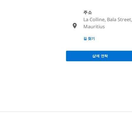
주소
La Colline, Bala Street
Mauritius
None
길 찾기
샵에 연락