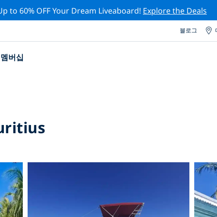
Up to 60% OFF Your Dream Liveaboard!
Explore the Deals
블로그
멤버십
ritius