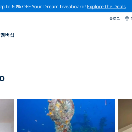
Up to 60% OFF Your Dream Liveaboard!
Explore the Deals
블로그
멤버십
o