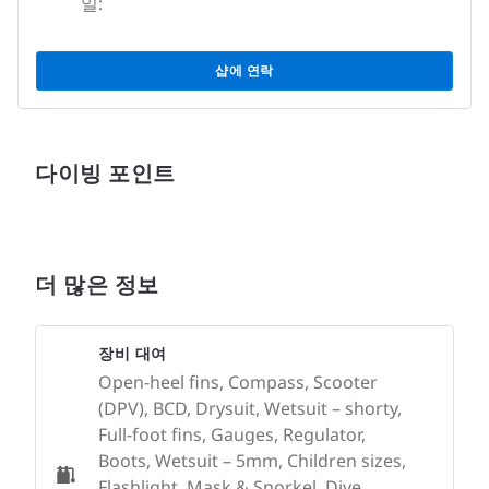
일:
샵에 연락
다이빙 포인트
더 많은 정보
장비 대여
Open-heel fins, Compass, Scooter
(DPV), BCD, Drysuit, Wetsuit – shorty,
Full-foot fins, Gauges, Regulator,
Boots, Wetsuit – 5mm, Children sizes,
Flashlight, Mask & Snorkel, Dive