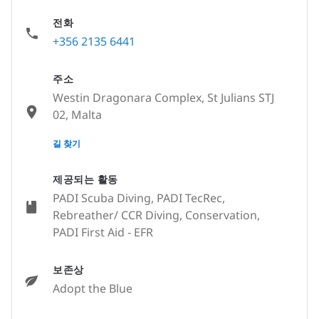
전화
+356 2135 6441
주소
Westin Dragonara Complex, St Julians STJ
02, Malta
None
길 찾기
제공되는 활동
PADI Scuba Diving, PADI TecRec,
Rebreather/ CCR Diving, Conservation,
PADI First Aid - EFR
보존상
Adopt the Blue