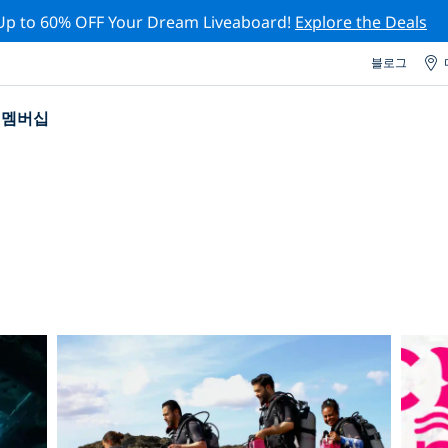
Up to 60% OFF Your Dream Liveaboard!
Explore the Deals
블로그
멤버십