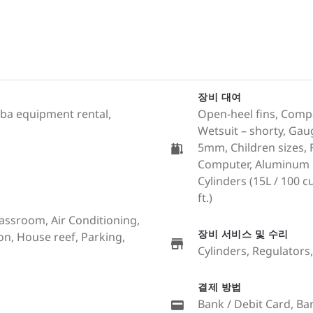
장비 대여
cuba equipment rental,
Open-heel fins, Comp
Wetsuit – shorty, Gau
5mm, Children sizes, 
Computer, Aluminum Cy
Cylinders (15L / 100 cu.
ft.)
lassroom, Air Conditioning,
장비 서비스 및 수리
ion, House reef, Parking,
Cylinders, Regulators
결제 방법
Bank / Debit Card, Ba