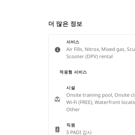
더 많은 정보
서비스
Air Fills, Nitrox, Mixed gas, S
Scooter (DPV) rental
적응형 서비스
시설
Onsite training pool, Onsite c
Wi-Fi (FREE), Waterfront locat
Other
직원
5 PADI 강사