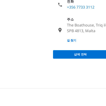
전화
+356 7733 3112
주소
The Boathouse, Triq il
SPB 4813, Malta
None
길 찾기
샵에 연락