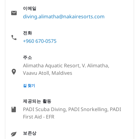
이메일
diving.alimatha@nakairesorts.com
전화
+960 670-0575
주소
Alimatha Aquatic Resort, V. Alimatha,
Vaavu Atoll, Maldives
None
길 찾기
제공되는 활동
PADI Scuba Diving, PADI Snorkelling, PADI
First Aid - EFR
보존상