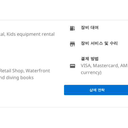
장비 대여
tal, Kids equipment rental
장비 서비스 및 수리
결제 방법
VISA, Mastercard, AME
 Retail Shop, Waterfront
currency)
and diving books
샵에 연락