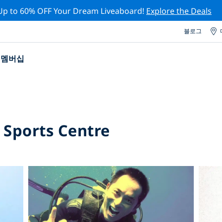
Up to 60% OFF Your Dream Liveaboard!
Explore the Deals
블로그
멤버십
 Sports Centre