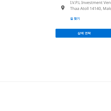
I.V.P.L Investment Ve
Thaa Atoll 14140, Mal
None
길 찾기
샵에 연락