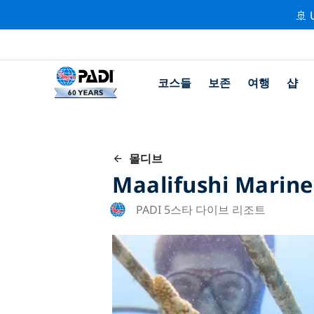
🚢 
코스들
보존
여행
샵
몰디브
Maalifushi Marine
PADI 5스타 다이브 리조트