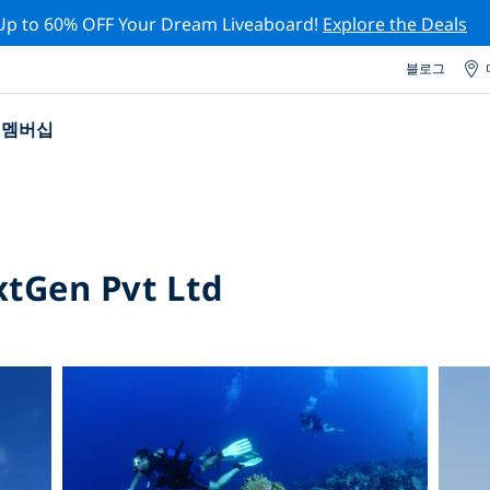
Up to 60% OFF Your Dream Liveaboard!
Explore the Deals
블로그
멤버십
xtGen Pvt Ltd