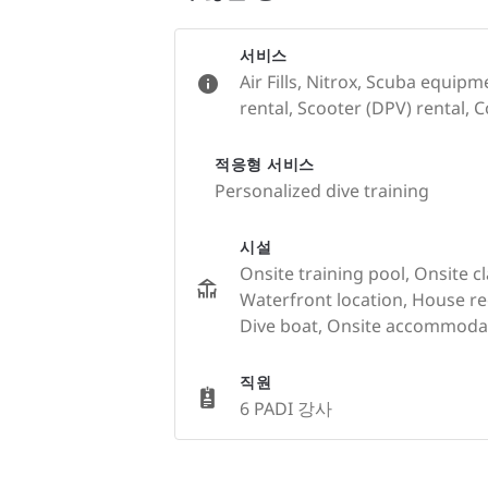
서비스
Air Fills, Nitrox, Scuba equip
rental, Scooter (DPV) rental, C
적응형 서비스
Personalized dive training
시설
Onsite training pool, Onsite c
Waterfront location, House r
Dive boat, Onsite accommodat
직원
6 PADI 강사