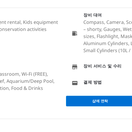
장비 대여
ment rental, Kids equipment
Compass, Camera, Scoo
onservation activities
– shorty, Gauges, Wet
sizes, Flashlight, Ma
Aluminum Cylinders, La
Small Cylinders (10L / 7
장비 서비스 및 수리
lassroom, Wi-Fi (FREE),
eef, Aquarium/Deep Pool,
결제 방법
ion, Food & Drinks
샵에 연락