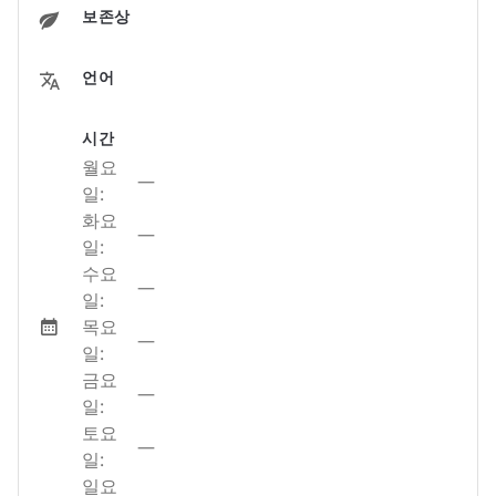
보존상
언어
시간
월요
—
일:
화요
—
일:
수요
—
일:
목요
—
일:
금요
—
일:
토요
—
일:
일요