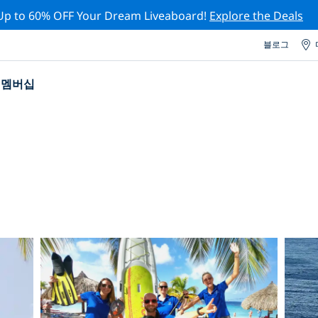
Up to 60% OFF Your Dream Liveaboard!
Explore the Deals
블로그
멤버십