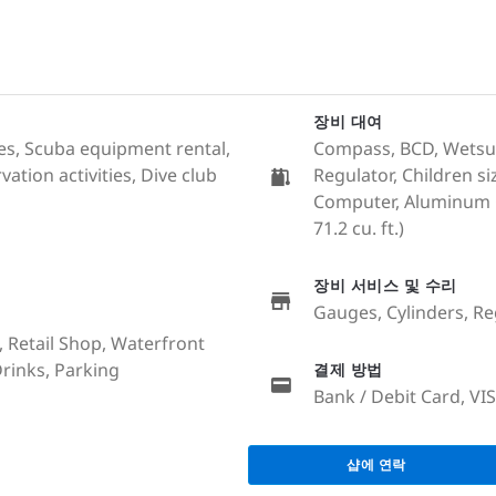
장비 대여
ales, Scuba equipment rental,
Compass, BCD, Wetsuit 
ation activities, Dive club
Regulator, Children si
Computer, Aluminum Cy
71.2 cu. ft.)
장비 서비스 및 수리
Gauges, Cylinders, R
, Retail Shop, Waterfront
Drinks, Parking
결제 방법
Bank / Debit Card, VI
샵에 연락