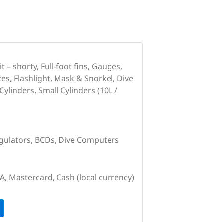
– shorty, Full-foot fins, Gauges,
zes, Flashlight, Mask & Snorkel, Dive
linders, Small Cylinders (10L /
egulators, BCDs, Dive Computers
SA, Mastercard, Cash (local currency)