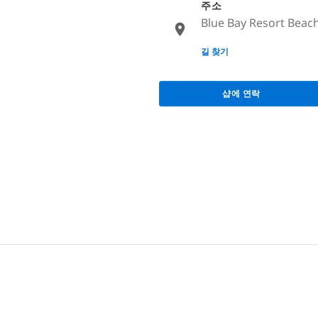
주소
Blue Bay Resort Beac
None
길 찾기
샵에 연락