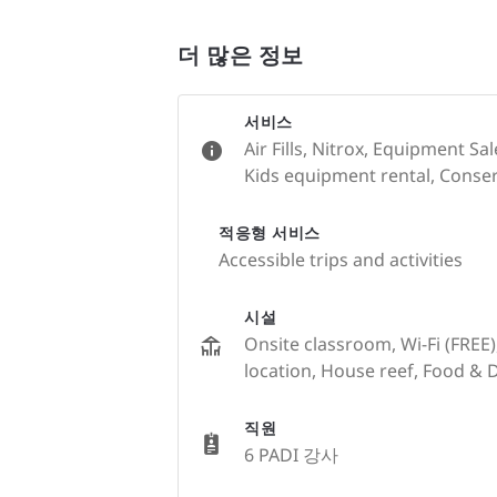
더 많은 정보
서비스
Air Fills, Nitrox, Equipment S
Kids equipment rental, Conserv
적응형 서비스
Accessible trips and activities
시설
Onsite classroom, Wi-Fi (FREE)
location, House reef, Food & 
직원
6 PADI 강사