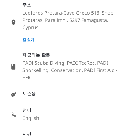
주소
Leoforos Protara-Cavo Greco 513, Shop
Protaras, Paralimni, 5297 Famagusta,
Cyprus
None
길 찾기
제공되는 활동
PADI Scuba Diving, PADI TecRec, PADI
Snorkelling, Conservation, PADI First Aid -
EFR
보존상
언어
English
시간