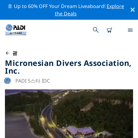
🚢 Up to 60% OFF Your Dream Liveaboard!
Explore
the Deals
괌
Micronesian Divers Association,
Inc.
PADI 5스타 IDC