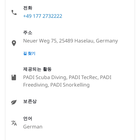
전화
+49 177 2732222
주소
Neuer Weg 75, 25489 Haselau, Germany
None
길 찾기
제공되는 활동
PADI Scuba Diving, PADI TecRec, PADI
Freediving, PADI Snorkelling
보존상
언어
German