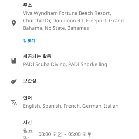
주소
Viva Wyndham Fortuna Beach Resort,
Churchill Dr, Doubloon Rd, Freeport, Grand
Bahama, No State, Bahamas
None
길 찾기
제공되는 활동
PADI Scuba Diving, PADI Snorkelling
보존상
언어
English, Spanish, French, German, Italian
시간
월요
08:00 오전
-
05:00 오후
일: