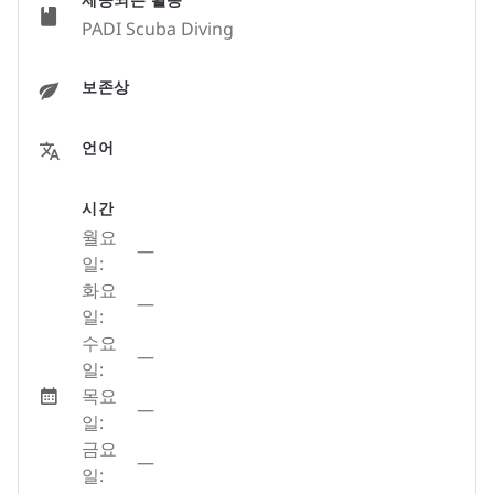
PADI Scuba Diving
보존상
언어
시간
월요
—
일:
화요
—
일:
수요
—
일:
목요
—
일:
금요
—
일: