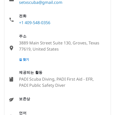
setxscuba@gmail.com
전화
+1 409-548-0356
주소
3889 Main Street Suite 130, Groves, Texas
77619, United States
None
길 찾기
제공되는 활동
PADI Scuba Diving, PADI First Aid - EFR,
PADI Public Safety Diver
보존상
언어