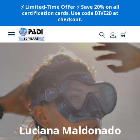
⚡️ Limited-Time Offer ⚡️ Save 20% on all
certification cards. Use code DIVE20 at
checkout.
Luciana Maldonado