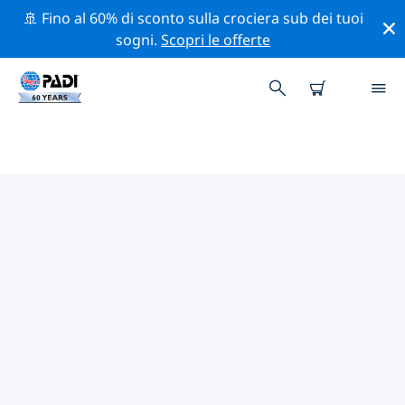
🚢 Fino al 60% di sconto sulla crociera sub dei tuoi
sogni.
Scopri le offerte
CENTRI SUB PADI IN MALESIA
Trova il centro sub PADI in Malesia che si adatta alle
tue esigenze utilizzando i filtri sopra o la mappa
interattiva. Tutti i nostri centri sub in Malesia offrono
una formazione eccezionale, numerose attività
divertenti e aderiscono ai severi standard di qualità
PADI.