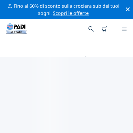
🚢 Fino al 60% di sconto sulla crociera sub dei tuoi
sogni.
Scopri le offerte
LE MIGLIORI ATTIVITÀ DI
CONSERVAZIONE VICINO A
PENISOLA DELLO YUCATÁN
Scopri le attività di conservazione vicino a Penisola
dello Yucatán con l'aiuto dei filtri qui sopra o della
mappa interattiva.