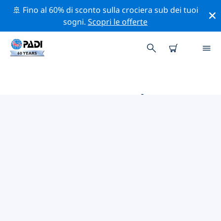
🚢 Fino al 60% di sconto sulla crociera sub dei tuoi
sogni.
Scopri le offerte
LE MIGLIORI ATTIVITÀ DI
CONSERVAZIONE VICINO A CILE
Scopri le attività di conservazione vicino a Cile con
l'aiuto dei filtri qui sopra o della mappa interattiva.