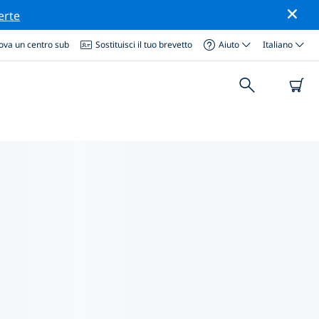
erte
ova un centro sub
Sostituisci il tuo brevetto
Aiuto
Italiano