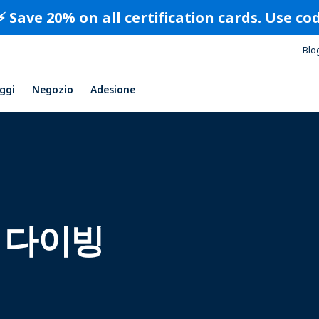
⚡️ Save 20% on all certification cards. Use c
Blo
ggi
Negozio
Adesione
 다이빙