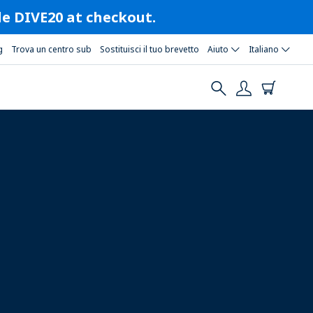
ode DIVE20 at checkout.
g
Trova un centro sub
Sostituisci il tuo brevetto
Aiuto
Italiano