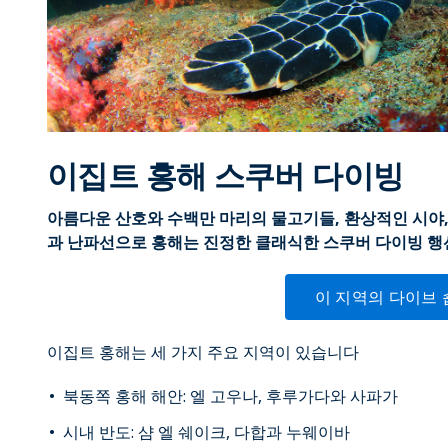
이집트 홍해 스쿠버 다이빙
아름다운 산호와 수백만 마리의 물고기들, 환상적인 시야, 잘
과 난파선으로 홍해는 진정한 클래식한 스쿠버 다이빙 행
이 지역의 다이브 
이집트 홍해는 세 가지 주요 지역이 있습니다
북동쪽 홍해 해안: 엘 고우나, 후루가다와 사파가
시내 반도: 샴 엘 쉐이크, 다합과 누웨이바