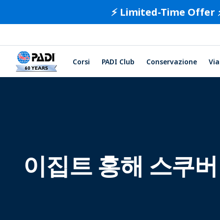
⚡️ Limited-Time Offer 
Corsi
PADI Club
Conservazione
Via
이집트 홍해 스쿠버