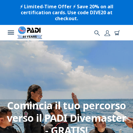
⚡️ Limited-Time Offer ⚡️ Save 20% on all
certification cards. Use code DIVE20 at
checkout.
Comincia il tuo percorso
verso il PADI Divemaster
- GRATIS!