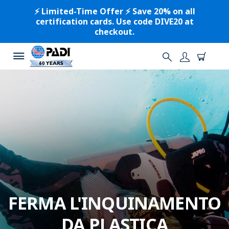
⚡️ Limited-Time Offer ⚡️ Save 20% on all
certification cards. Use code DIVE20 at
checkout.
FERMA L'INQUINAMENTO
DA PLASTICA