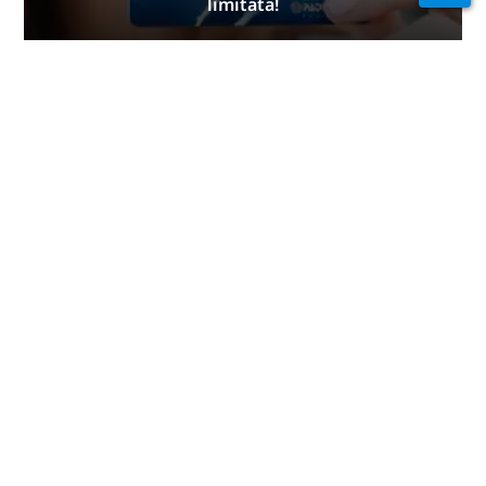
limitata!
OTTIENI IL TUO ORA
Rimani connesso
dentro e fuori
dall'acqua
PADI Club™ è un modo per
incontrare subacquei, mantenere
aggiornate le tue abilità e
migliorare le tue capacità di
immergerti con un abbonamento
annuale GRATUITO a una rivista,
corsi eLearning PADI scontati e