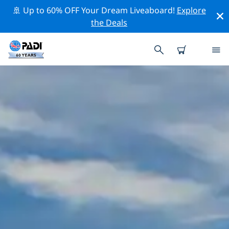
🚢 Up to 60% OFF Your Dream Liveaboard!
Explore
the Deals