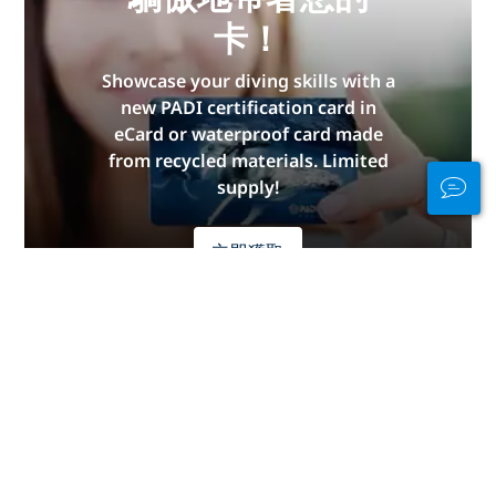
卡！
Showcase your diving skills with a
new PADI certification card in
eCard or waterproof card made
from recycled materials. Limited
supply!
立即獲取
Stay Connected
In and Out of the
Water