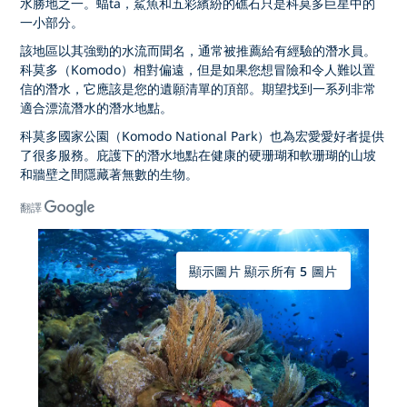
水勝地之一。蝠ta，鯊魚和五彩繽紛的礁石只是科莫多巨星中的
一小部分。
該地區以其強勁的水流而聞名，通常被推薦給有經驗的潛水員。
科莫多（Komodo）相對偏遠，但是如果您想冒險和令人難以置
信的潛水，它應該是您的遺願清單的頂部。期望找到一系列非常
適合漂流潛水的潛水地點。
科莫多國家公園（Komodo National Park）也為宏愛愛好者提供
了很多服務。庇護下的潛水地點在健康的硬珊瑚和軟珊瑚的山坡
和牆壁之間隱藏著無數的生物。
翻譯
顯示圖片 顯示所有 5 圖片