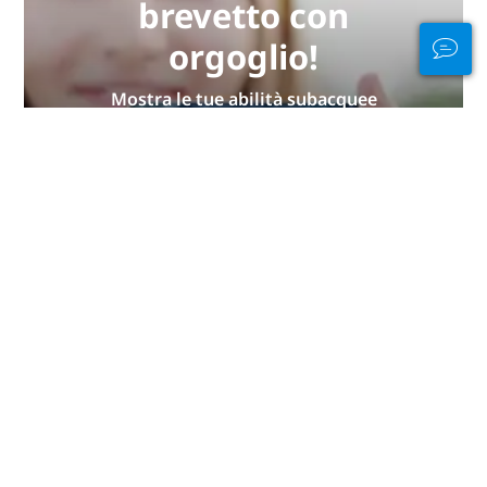
brevetto con
orgoglio!
Mostra le tue abilità subacquee
con un nuovo brevetto PADI in
formato eCard o carta
impermeabile realizzata con
materiali riciclati. Fornitura
limitata!
OTTIENI IL TUO ORA
Rimani connesso
dentro e fuori