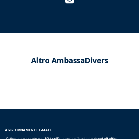
Altro AmbassaDivers
AGGIORNAMENTI E-MAIL
Ottieni uno sconto del 10% sull'eLearning! Iscriviti e ricevi gli ultimi