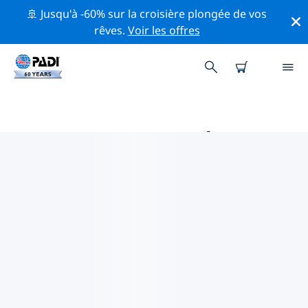
🚢 Jusqu'à -60% sur la croisière plongée de vos
rêves.
Voir les offres
PRINCIPALES ACTIVITÉS DE
CONSERVATION AUTOUR DE LE
MONDE
Explorez les activités de conservation autour de le
monde à l'aide des filtres ci-dessus ou de la carte
interactive.