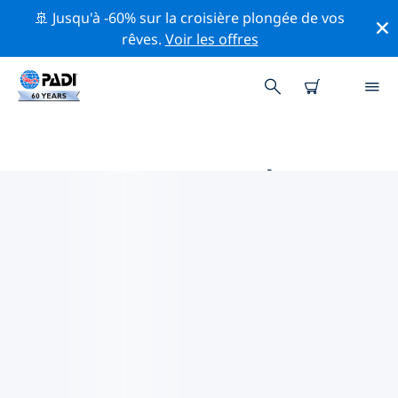
🚢 Jusqu'à -60% sur la croisière plongée de vos
rêves.
Voir les offres
PRINCIPALES ACTIVITÉS DE
CONSERVATION AUTOUR DE
ITALIE
Explorez les activités de conservation autour de Italie à
l'aide des filtres ci-dessus ou de la carte interactive.