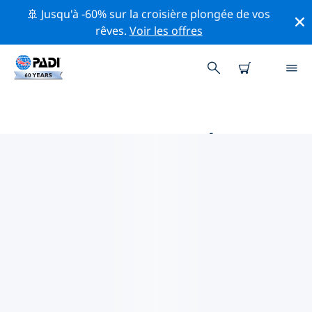
🚢 Jusqu'à -60% sur la croisière plongée de vos
rêves.
Voir les offres
PRINCIPALES ACTIVITÉS DE
CONSERVATION AUTOUR DE
AMÉRIQUE DU SUD
Explorez les activités de conservation autour de
Amérique du Sud à l'aide des filtres ci-dessus ou de la
carte interactive.