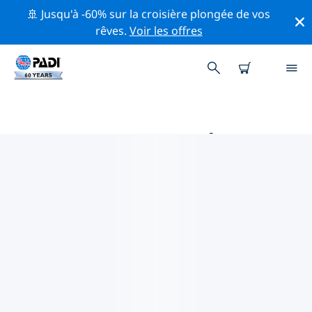
🚢 Jusqu'à -60% sur la croisière plongée de vos
rêves.
Voir les offres
PRINCIPALES ACTIVITÉS DE
CONSERVATION AUTOUR DE
ITALIE
Explorez les activités de conservation autour de Italie à
l'aide des filtres ci-dessus ou de la carte interactive.