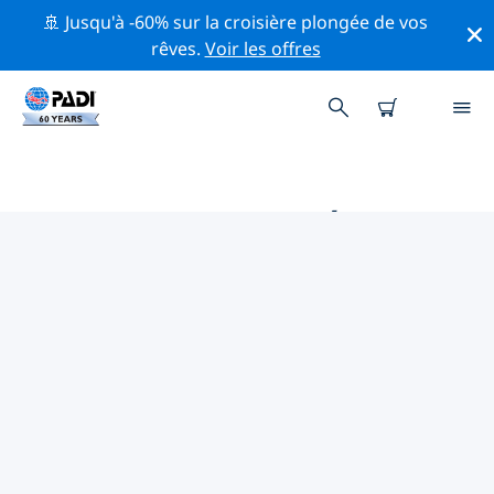
🚢 Jusqu'à -60% sur la croisière plongée de vos
rêves.
Voir les offres
PRINCIPALES ACTIVITÉS DE
CONSERVATION AUTOUR DE
AMÉRIQUE DU SUD
Explorez les activités de conservation autour de
Amérique du Sud à l'aide des filtres ci-dessus ou de la
carte interactive.