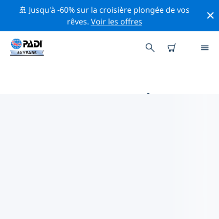
🚢 Jusqu'à -60% sur la croisière plongée de vos
rêves.
Voir les offres
PRINCIPALES ACTIVITÉS DE
CONSERVATION AUTOUR DE
AMÉRIQUE DU SUD
Explorez les activités de conservation autour de
Amérique du Sud à l'aide des filtres ci-dessus ou de la
carte interactive.