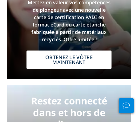
Mettez en valeur vos compétences
de plongeur avec une nouvelle
carte de certification PADI en
format eCard ou carte étanche
fabriquée à partir de matériaux
recyclés. Offre limitée !
OBTENEZ LE VÔTRE
MAINTENANT
Restez connecté
dans et hors de
l'eau
PADI Club™ est le moyen de