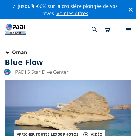
🚢 Jusqu'à -60% sur la croisière plongée de vos
rêves.
Voir les offres
Oman
Blue Flow
PADI 5 Star Dive Center
AFFICHER TOUTES LES 30 PHOTOS
VIDÉO